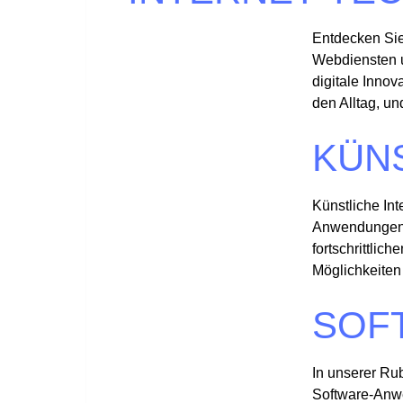
Entdecken Sie
Webdiensten u
digitale Inno
den Alltag, u
KÜNS
Künstliche Int
Anwendungen i
fortschrittli
Möglichkeiten 
SOF
In unserer Ru
Software-Anwe