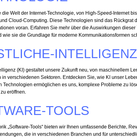
 die Welt der Internet-Technologie, von High-Speed-Internet bi
nd Cloud-Computing. Diese Technologien sind das Rückgrat de
vationen voran. Erfahren Sie mehr über die Auswirkungen diese
nd wie sie die Grundlage für moderne Kommunikationsformen sc
TLICHE-INTELLIGEN
elligenz (KI) gestaltet unsere Zukunft neu, von maschinellem Lern
n verschiedenen Sektoren. Entdecken Sie, wie KI unser Leben
chen Technologien ermöglichen es uns, komplexe Probleme zu lö
zu eröffnen.
TWARE-TOOLS
brik „Software-Tools“ bieten wir Ihnen umfassende Berichte, R
ndungen, die in verschiedenen Branchen und für unterschiedl