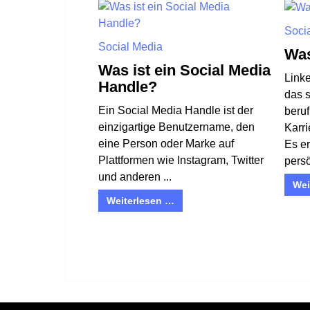
Soci
Social Media
Was
Was ist ein Social Media
Linke
Handle?
das s
Ein Social Media Handle ist der
beruf
einzigartige Benutzername, den
Karri
eine Person oder Marke auf
Es er
Plattformen wie Instagram, Twitter
persö
und anderen ...
Wei
Weiterlesen …