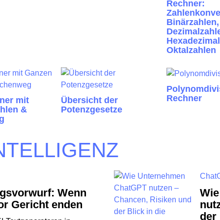
Rechner:
Zahlenkonver
Binärzahlen,
Dezimalzahl
Hexadezimal
Oktalzahlen
Polynomdivi
Rechner
ner mit
Übersicht der
hlen &
Potenzgesetze
g
NTELLIGENZ
Chat
gsvorwurf: Wenn
Wie
or Gericht enden
nut
der 