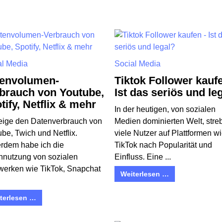
al Media
Social Media
envolumen-
Tiktok Follower kauf
brauch von Youtube,
Ist das seriös und le
tify, Netflix & mehr
In der heutigen, von sozialen
zeige den Datenverbrauch von
Medien dominierten Welt, stre
be, Twich und Netflix.
viele Nutzer auf Plattformen w
rdem habe ich die
TikTok nach Popularität und
nnutzung von sozialen
Einfluss. Eine ...
werken wie TikTok, Snapchat
Weiterlesen …
terlesen …