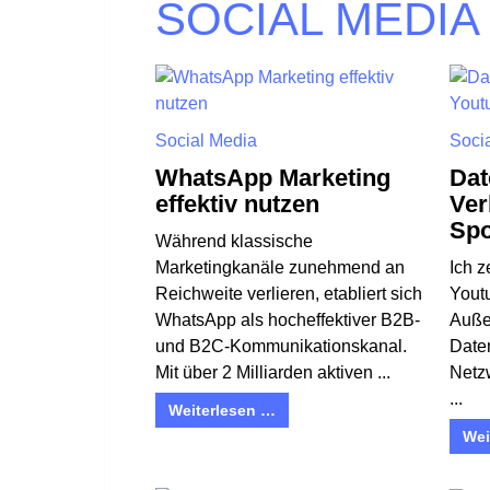
SOCIAL MEDIA
Social Media
Soci
WhatsApp Marketing
Dat
effektiv nutzen
Ver
Spo
Während klassische
Marketingkanäle zunehmend an
Ich 
Reichweite verlieren, etabliert sich
Youtu
WhatsApp als hocheffektiver B2B-
Auße
und B2C-Kommunikationskanal.
Date
Mit über 2 Milliarden aktiven ...
Netz
...
Weiterlesen …
Wei