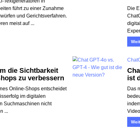
I-Textgeneratoren in
iten führt zu einer Zunahme
Die E
ürfen und Gerichtsverfahren.
ChatG
ren meist auf ...
digit
Exper
Wei
Chat
um die Sichtbarkeit
Cha
Shops zu verbessern
ist 
eines Online-Shops entscheidet
Das n
isserfolg im digitalen
bedeu
in Suchmaschinen nicht
indem
n ...
Videos
Wei