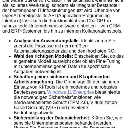
Die wahre Stärke von ChatGPT entfaltet sich, wenn es nicht
als isoliertes Werkzeug, sondern als integraler Bestandteil
der bestehenden IT-Infrastruktur genutzt wird. Über die von
OpenAI bereitgestellte API (Application Programming
Interface) lässt sich die Funktionalität von ChatGPT in
nahezu jede Unternehmenssoftware einbetten – von CRM-
und ERP-Systemen bis hin zu internen Kollaborationstools.
Analyse der Anwendungsfälle:
Identifizieren Sie
zuerst die Prozesse mit dem größten
Automatisierungspotenzial und dem höchsten ROI.
Wahl des richtigen Modells:
Entscheiden Sie, ob das
allgemeine Modell ausreicht oder ob ein Fine-Tuning
mit unternehmenseigenen Daten für spezifische
Aufgaben notwendig ist.
Schaffung einer sicheren und KI-optimierten
Arbeitsumgebung:
Die Grundlage für den sicheren
Einsatz von KI-Tools ist ein modernes und robustes
Betriebssystem.
Windows 11 Enterprise
bietet hierfür
die notwendigen Sicherheitsfunktionen wie
hardwarebasierten Schutz (TPM 2.0), Virtualization-
Based Security (VBS) und erweiterte
Bedrohungsabwehr.
Sicherstellung der Datensicherheit:
Klären Sie, wie
sensible Unternehmensdaten behandelt werden.