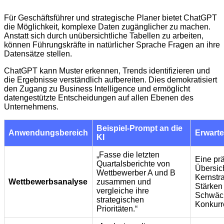
Für Geschäftsführer und strategische Planer bietet ChatGPT
die Möglichkeit, komplexe Daten zugänglicher zu machen.
Anstatt sich durch unübersichtliche Tabellen zu arbeiten,
können Führungskräfte in natürlicher Sprache Fragen an ihre
Datensätze stellen.
ChatGPT kann Muster erkennen, Trends identifizieren und
die Ergebnisse verständlich aufbereiten. Dies demokratisiert
den Zugang zu Business Intelligence und ermöglicht
datengestützte Entscheidungen auf allen Ebenen des
Unternehmens.
Beispiel-Prompt an die
Anwendungsbereich
Erwarte
KI
„Fasse die letzten
Eine pr
Quartalsberichte von
Übersic
Wettbewerber A und B
Kernstra
Wettbewerbsanalyse
zusammen und
Stärken
vergleiche ihre
Schwäc
strategischen
Konkurr
Prioritäten.“