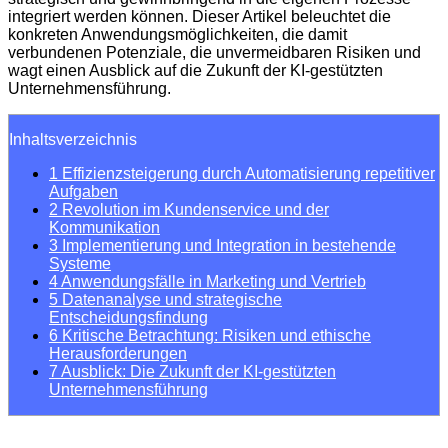
integriert werden können. Dieser Artikel beleuchtet die
konkreten Anwendungsmöglichkeiten, die damit
verbundenen Potenziale, die unvermeidbaren Risiken und
wagt einen Ausblick auf die Zukunft der KI-gestützten
Unternehmensführung.
Inhaltsverzeichnis
1
Effizienzsteigerung durch Automatisierung repetitiver
Aufgaben
2
Revolution im Kundenservice und der
Kommunikation
3
Implementierung und Integration in bestehende
Systeme
4
Anwendungsfälle in Marketing und Vertrieb
5
Datenanalyse und strategische
Entscheidungsfindung
6
Kritische Betrachtung: Risiken und ethische
Herausforderungen
7
Ausblick: Die Zukunft der KI-gestützten
Unternehmensführung