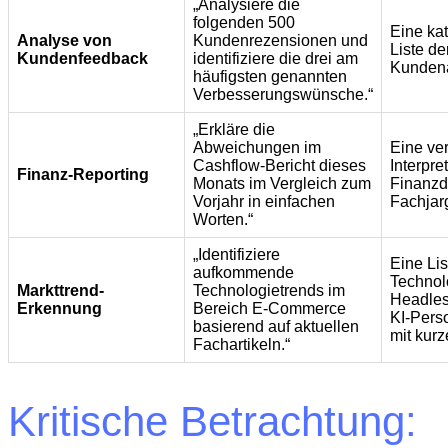
„Analysiere die
folgenden 500
Eine kat
Analyse von
Kundenrezensionen und
Liste de
Kundenfeedback
identifiziere die drei am
Kundena
häufigsten genannten
Verbesserungswünsche.“
„Erkläre die
Abweichungen im
Eine ve
Cashflow-Bericht dieses
Interpre
Finanz-Reporting
Monats im Vergleich zum
Finanzd
Vorjahr in einfachen
Fachjar
Worten.“
„Identifiziere
Eine Lis
aufkommende
Technol
Markttrend-
Technologietrends im
Headle
Erkennung
Bereich E-Commerce
KI-Pers
basierend auf aktuellen
mit kurz
Fachartikeln.“
Kritische Betrachtung: