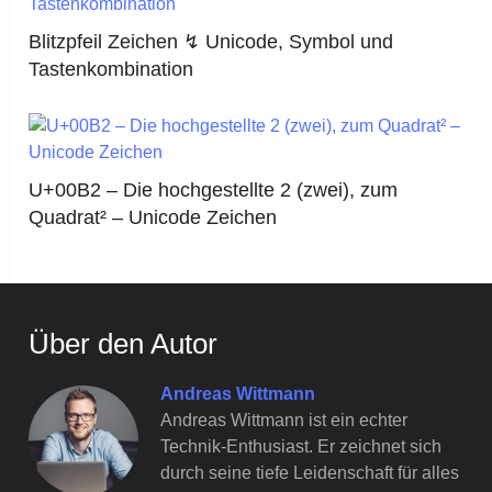
Blitzpfeil Zeichen ↯ Unicode, Symbol und
Tastenkombination
U+00B2 – Die hochgestellte 2 (zwei), zum
Quadrat² – Unicode Zeichen
Über den Autor
Andreas Wittmann
Andreas Wittmann ist ein echter
Technik-Enthusiast. Er zeichnet sich
durch seine tiefe Leidenschaft für alles