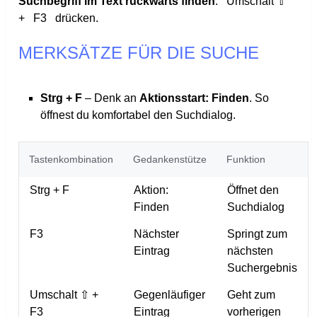
Suchbegriff im Text rückwärts finden
:
Umschalt ⇧
+
F3
drücken.
MERKSÄTZE FÜR DIE SUCHE
Strg + F
– Denk an
Aktionsstart: Finden
. So
öffnest du komfortabel den Suchdialog.
Tastenkombination
Gedankenstütze
Funktion
Strg + F
Aktion:
Öffnet den
Finden
Suchdialog
F3
Nächster
Springt zum
Eintrag
nächsten
Suchergebnis
Umschalt ⇧ +
Gegenläufiger
Geht zum
F3
Eintrag
vorherigen