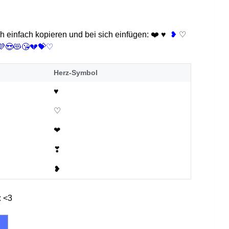
h einfach kopieren und bei sich einfügen: ❤️ ♥
❥
♡
💜😍😻😘💔💝♡
Herz-Symbol
♥
♡
❤
❣
❥
: <3