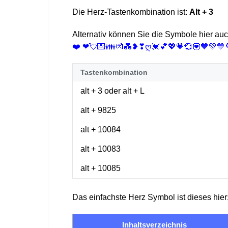
Die Herz-Tastenkombination ist:
Alt + 3
Alternativ können Sie die Symbole hier auc
❤️ ❤💘💌👪💏💑❥❣ღ💓💕💖💗💞💟💙💚💛
Tastenkombination
alt
+
3
oder
alt
+
L
alt
+ 9825
alt
+ 10084
alt
+ 10083
alt
+ 10085
Das einfachste Herz Symbol ist dieses hier
Inhaltsverzeichnis