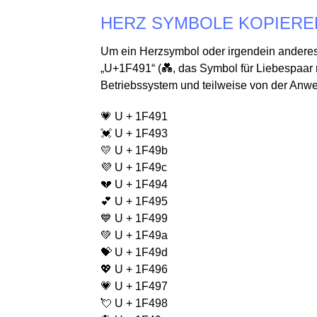
HERZ SYMBOLE KOPIERE
Um ein Herzsymbol oder irgendein anderes
„U+1F491“ (💑, das Symbol für Liebespaar
Betriebssystem und teilweise von der Anw
💗 U + 1F491
💓 U + 1F493
💛 U + 1F49b
💜 U + 1F49c
💔 U + 1F494
💕 U + 1F495
💙 U + 1F499
💚 U + 1F49a
💝 U + 1F49d
💖 U + 1F496
💗 U + 1F497
💘 U + 1F498