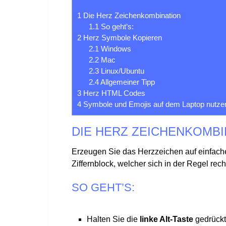
1
Die Herz Zeichenkombination
1.1
So geht’s:
2
Herz Symbole Kopieren
2.1
Windows
2.2
Mac
2.3
Linux/Ubuntu
2.4
Allgemeiner Tipp
3
Herz HTML Codes
4
Symbole und Emojis auf dem Laptop nutze
DIE HERZ ZEICHENKOMBI
Erzeugen Sie das Herzzeichen auf einfache W
Ziffernblock, welcher sich in der Regel recht
SO GEHT’S:
Halten Sie die
linke Alt-Taste
gedrückt